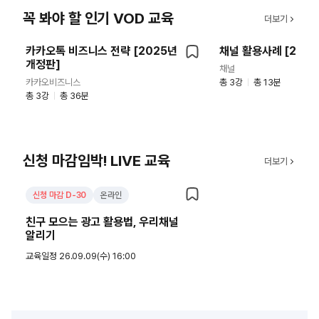
꼭 봐야 할 인기 VOD 교육
더보기
상세보기
상
카카오톡 비즈니스 전략 [2025년
채널 활용사례 [202
개정판]
채널
카카오비즈니스
총 3강
총 13분
총 3강
총 36분
신청 마감임박! LIVE 교육
더보기
상세보기
신청 마감 D-30
온라인
친구 모으는 광고 활용법, 우리채널
알리기
교육일정 26.09.09(수) 16:00