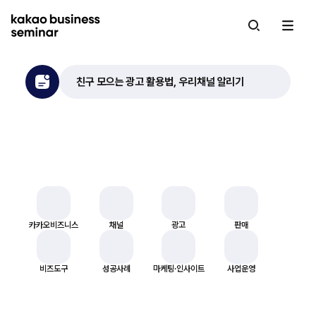
kakao business seminar
메인 페이지
친구 모으는 광고 활용법, 우리채널 알리기
마감임박
2
나에게 필요한
VOD 교육을 찾아보세요
카카오비즈니스
채널
광고
판매
비즈도구
성공사례
마케팅·인사이트
사업운영