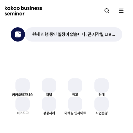
kakao business seminar
메인 페이지
현재 진행 중인 일정이 없습니다. 곧 시작될 LIVE 교육을 기다려 주세요!
마감임박
2
나에게 필요한
VOD 교육을 찾아보세요
카카오비즈니스
채널
광고
판매
비즈도구
성공사례
마케팅·인사이트
사업운영