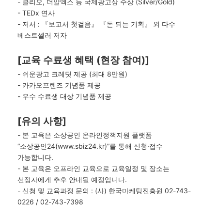
-
클리오
,
더알엑스
등 국제광고상 수상
(
Silver/Gold)
- TEDx
연사
-
저서
: 『
보고서 첫걸음
』 『
돈 되는 기획
』
외 다수
베스트셀러 저자
[교육 수료생 혜택 (현장 참여)]
-
쉬운광고
크레딧 제공
(
최대
8
만원
)
-
카카오프렌즈
기념품 제공
-
우수 수료생 대상 기념품 제공
[유의 사항]
-
본 교육은 소상공인 온라인정책지원 플랫폼
“소상공인
24(
www.sbiz24.kr)”
를
통해 신청
·
접수
가능합니다
.
-
본 교육은 오프라인 교육으로 교육일정 및 장소는
선정자에게 추후 안내될 예정입니다
.
-
신청 및 교육과정 문의
: (
사
)
한국마케팅진흥원
02-743-
0226 / 02-743-7398