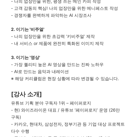
-
나의 업장만을 위한
,
평생 쓰는 메인 카피 작성
-
고객 감동의 핵심
!
나의 업장만을 위한
메니페스토
작성
-
경쟁자를 완벽하게 파악하는
AI
시장조사
2.
이기는 '비주얼'
-
나의 업장만을 위한 초강력 ‘
키비주얼
’ 제작
-
내 서비스
or
제품에 완전히 특화된 이미지 제작
3.
이기는 '영상'
-
가장 퀄리티 높은
AI
영상을 만드는 진짜 노하우
-
AI
로 만드는 음악과 내레이션
※
해당 커리큘럼은 현장 상황에 따라 변경될 수 있습니다
.
[강사 소개]
유튜브 기획 분야 구독자
1
위
–
페이퍼로지
-
현
)
와이즈라이온
대표
/
유튜브 ‘
페이퍼로지
’ 운영
(26
만
구독
)
-
카카오
,
현대차
,
삼성전자
,
정부기관 등 기업 대상 프로젝트
다수 수행