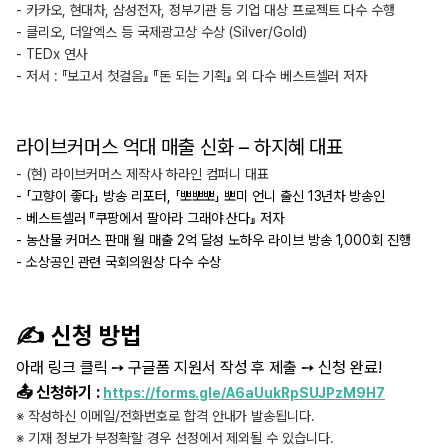
- 카카오, 현대차, 삼성전자, 정부기관 등 기업 대상 프로젝트 다수 수행
- 클리오, 더알엑스 등 국제광고상 수상 (Silver/Gold)
- TEDx 연사
- 저서 : 『보고서 첫걸음』 『돈 되는 기획』 외 다수 베스트셀러 저자
라이브커머스 억대 매출 신화 – 하지혜 대표
- (현) 라이브커머스 제작사 하라인 컴퍼니 대표
- 「고향이 좋다」 방송 리포터, 「뽀뽀뽀」 뽀미 언니 출신 13년차 방송인
- 베스트셀러 『쿠팡에서 팔아라 그래야 산다』 저자
- 농산물 커머스 판매 월 매출 2억 달성 노하우 라이브 방송 1,000회 진행
- 소상공인 관련 국회의원상 다수 수상
✍️ 신청 방법
아래 링크 클릭 ➙ 구글폼 지원서 작성 후 제출 ➙ 신청 완료!
📤 신청하기 :
https://forms.gle/A6aUukRpSUJPzM9H7
※ 작성하신 이메일/전화번호로 합격 안내가 발송됩니다.
※ 기재 정보가 부정확할 경우 선정에서 제외될 수 있습니다.